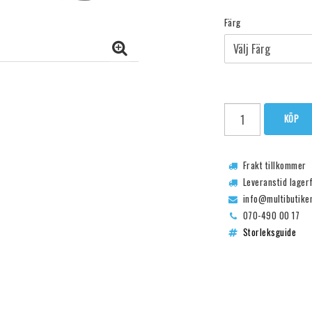
Färg
KÖP
Frakt tillkommer
Leveranstid lager
info@multibutike
070-490 00 17
Storleksguide