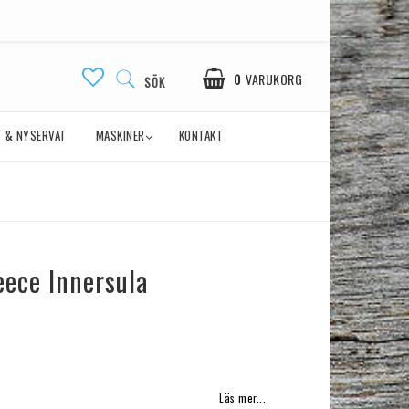
0
VARUKORG
SÖK
 & NYSERVAT
MASKINER
KONTAKT
eece Innersula
avoritlistan
Läs mer...