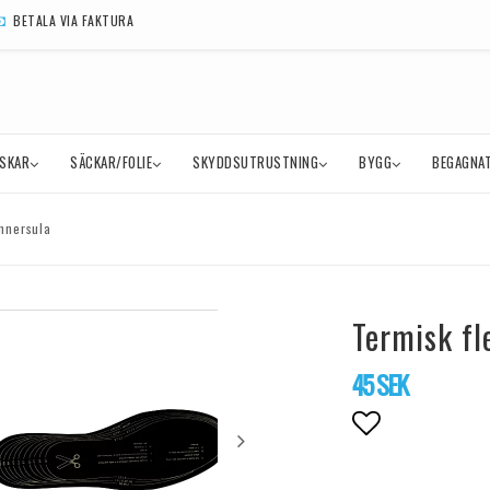
BETALA VIA FAKTURA
SKAR
SÄCKAR/FOLIE
SKYDDSUTRUSTNING
BYGG
BEGAGNAT
Innersula
Termisk fl
45 SEK
Lägg till i f