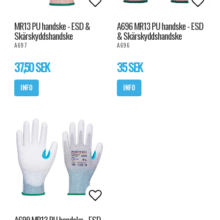
Lägg till i favoritlistan
Lägg t
MR13 PU handske - ESD &
A696 MR13 PU handske - ESD
Skärskyddshandske
& Skärskyddshandske
A697
A696
37,50 SEK
35 SEK
INFO
INFO
Lägg till i favoritlistan
A699 MR13 PU handske - ESD