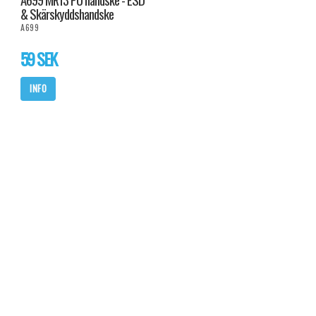
& Skärskyddshandske
A699
59 SEK
INFO