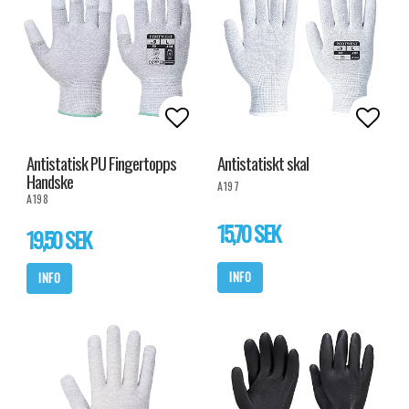
Lägg till i favoritlistan
Lägg t
Antistatisk PU Fingertopps
Antistatiskt skal
Handske
A197
A198
15,70 SEK
19,50 SEK
INFO
INFO