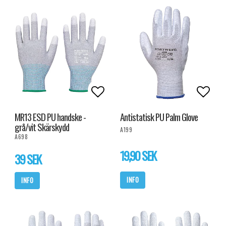
Lägg till i favoritlistan
Lägg t
MR13 ESD PU handske -
Antistatisk PU Palm Glove
grå/vit Skärskydd
A199
A698
19,90 SEK
39 SEK
INFO
INFO