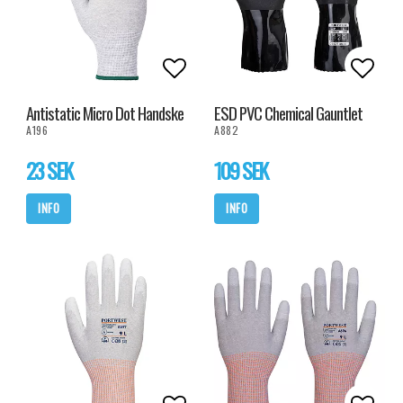
Lägg till i favoritlistan
Lägg t
Antistatic Micro Dot Handske
ESD PVC Chemical Gauntlet
A196
A882
23 SEK
109 SEK
INFO
INFO