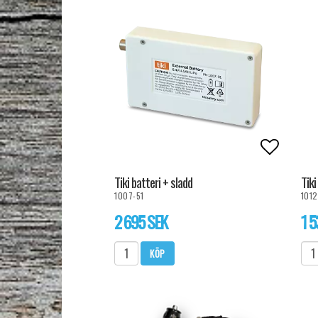
Lägg til
Tiki batteri + sladd
Tiki
1007-51
1012
2 695 SEK
1 5
KÖP