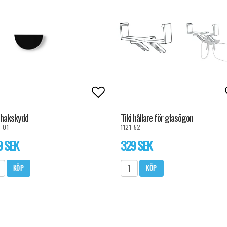
l i favoritlistan
Lägg till i favoritlistan
i hakskydd
Tiki hållare för glasögon
-01
1121-52
9 SEK
329 SEK
KÖP
KÖP