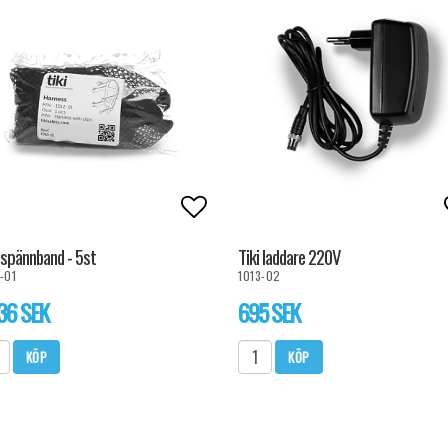
l i favoritlistan
Lägg till i favoritlistan
 spännband - 5st
Tiki laddare 220V
-01
1013-02
36 SEK
695 SEK
KÖP
KÖP