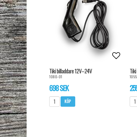
Lägg til
Tiki billaddare 12V–24V
Tik
1080-01
1055
698 SEK
25
KÖP