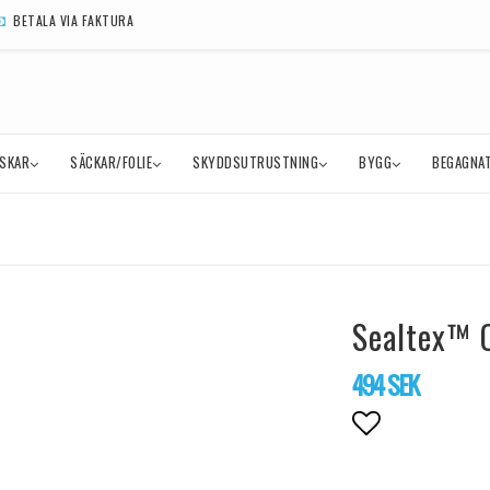
BETALA VIA FAKTURA
SKAR
SÄCKAR/FOLIE
SKYDDSUTRUSTNING
BYGG
BEGAGNAT
Sealtex™ 
494 SEK
Lägg till i f