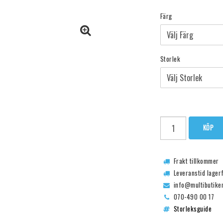
Färg
Storlek
KÖP
Frakt tillkommer
Leveranstid lager
info@multibutike
070-490 00 17
Storleksguide