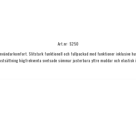
Art.nr: S250
vändarkomfort. Slitstark funktionell och fullpackad med funktioner inklusive hu
astsättning högfrekventa svetsade sömmar justerbara yttre muddar och elastisk 