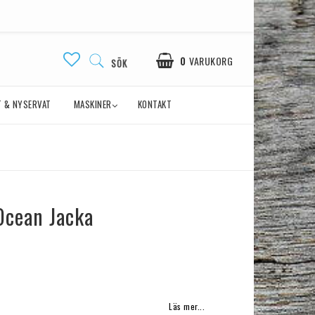
0
VARUKORG
SÖK
 & NYSERVAT
MASKINER
KONTAKT
Ocean Jacka
avoritlistan
Läs mer...