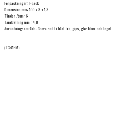
Förpackningar: 1-pack

Dimension mm: 100 x 8 x 1,3

Tänder /tum: 6

Tanddelning mm : 4,0

Användningsområde: Grova snitt i hårt trä, gips, glasfiber och tegel.

(T341HM)