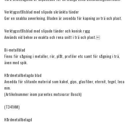
Verktygsstålsblad med slipade skränkta tänder

Ger en snabba avverkning. Bladen är avsedda för kapning av trä och plast.

Verktygsstålsblad med slipade tänder och konisk rygg

Används vid behov av exakta och rena snitt i trä och plast.

Bi-metallblad

Finns för sågning i metaller, rör, plåt, profiler etc samt för sågning i trä, 
även med spik.

Hårdmetallbelagda blad 

Avsedda för slitande material som kakel, gips, glasfiber, eternit, tegel, leca 
mm.

(Artikelnummer inom parentes motsvarar Bosch)

(T341HM)

Hårdmetallbelagd
