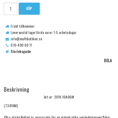
KÖP
Frakt tillkommer
Leveranstid lagerförda varor 1-5 arbetsdagar
info@multibutiken.se
070-490 00 17
Storleksguide
DELA
Beskrivning
Art.nr: 2019-1040GM
(T341HM)

Våra sticksågblad är anpassade för en mängd olika användningsområden:
