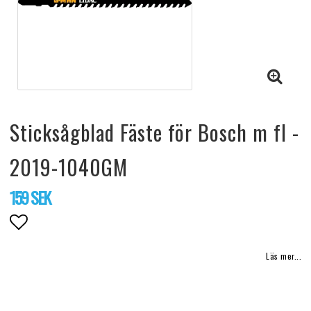
Sticksågblad Fäste för Bosch m fl -
2019-1040GM
159 SEK
Lägg till i favoritlistan
Läs mer...