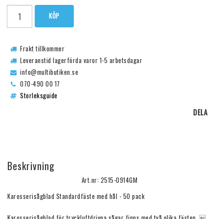
KÖP
Frakt tillkommer
Leveranstid lagerförda varor 1-5 arbetsdagar
info@multibutiken.se
070-490 00 17
Storleksguide
DELA
Beskrivning
Art.nr: 2515-0914GM
Karosserisågblad Standardfäste med hål - 50 pack

Karosserisågblad för tryckluftdrivna sågar finns med två olika fästen. 
