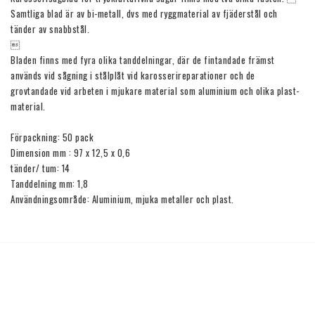
Samtliga blad är av bi-metall, dvs med ryggmaterial av fjäderstål och 
tänder av snabbstål. 



Bladen finns med fyra olika tanddelningar, där de fintandade främst 
används vid sågning i stålplåt vid karosserireparationer och de 
grovtandade vid arbeten i mjukare material som aluminium och olika plast-
material.

Förpackning: 50 pack

Dimension mm : 97 x 12,5 x 0,6

tänder/ tum: 14

Tanddelning mm: 1,8
