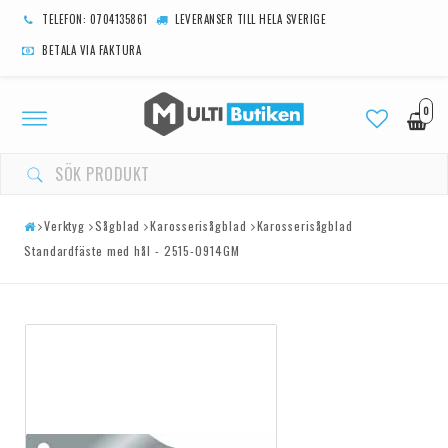
TELEFON: 0704135861
LEVERANSER TILL HELA SVERIGE
BETALA VIA FAKTURA
0
Toggle
navigation
Verktyg
Sågblad
Karosserisågblad
Karosserisågblad
Standardfäste med hål - 2515-0914GM