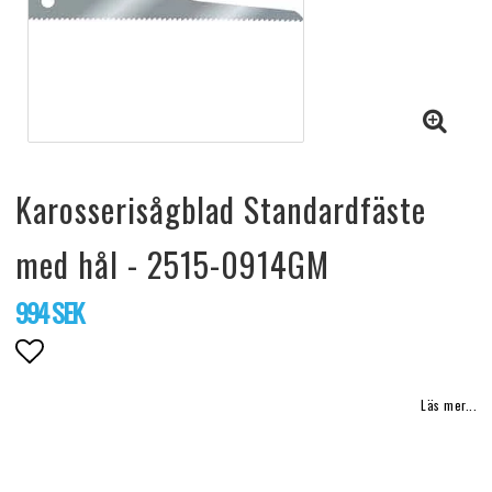
Karosserisågblad Standardfäste
med hål - 2515-0914GM
994 SEK
Lägg till i favoritlistan
Läs mer...