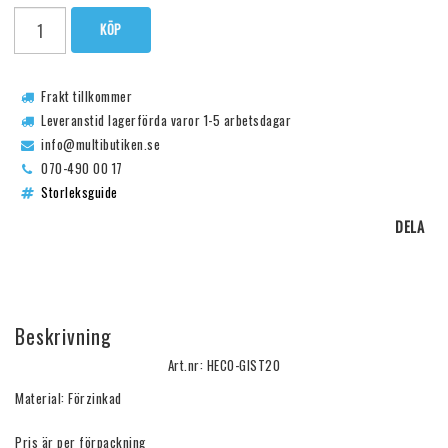
KÖP
Frakt tillkommer
Leveranstid lagerförda varor 1-5 arbetsdagar
info@multibutiken.se
070-490 00 17
Storleksguide
DELA
Beskrivning
Art.nr: HECO-GIST20
Material: Förzinkad

Pris är per förpackning