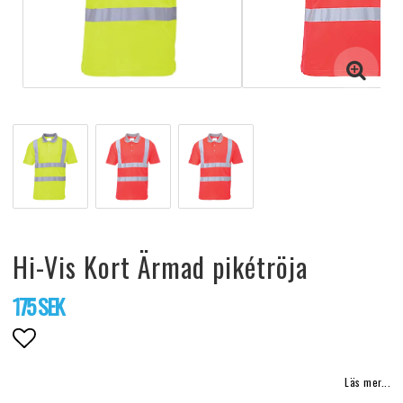
Hi-Vis Kort Ärmad pikétröja
175 SEK
Lägg till i favoritlistan
Läs mer...